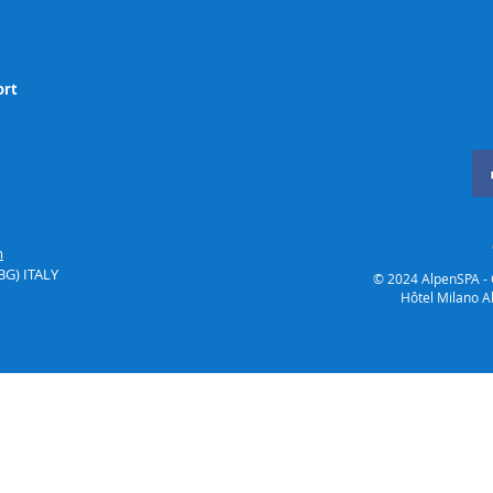
ort
m
(BG)
ITALY
© 2024 AlpenSPA - 
Hôtel Milano A