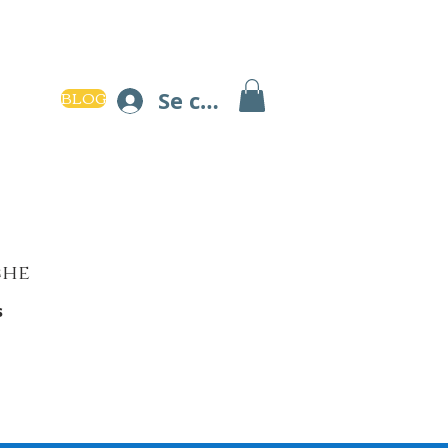
BLOG
Se connecter
che
s