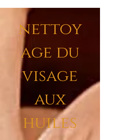
nettoy
age du
visage
aux
huiles