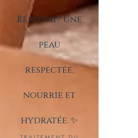
Résultat? Une
peau
respectée,
nourrie et
hydratée.
✨
TRAITEMENT DU