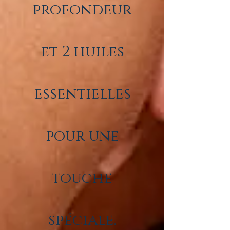
profondeur
et 2 huiles
essentielles
pour une
touche
spéciale.