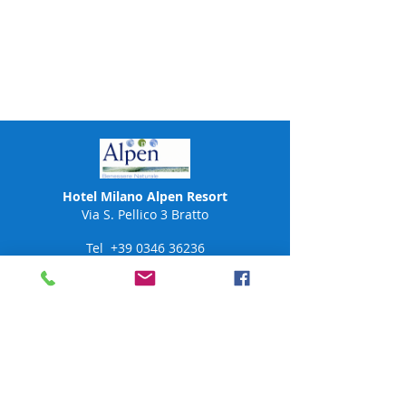
Hotel Milano Alpen Resort
Via S. Pellico 3 Bratto
Tel
+39 0346 36236
Tel
+39 348 662 6501
Alpen SPA
Tel
+39 370 159 2078
alpen@hotelmilano.com
24020 Castione della Presolana (BG)
ITALY