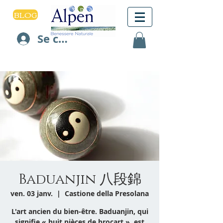
BLOG
Se connecter
Baduanjin 八段錦
ven. 03 janv.
  |  
Castione della Presolana
L'art ancien du bien-être. Baduanjin, qui
signifie « huit pièces de brocart », est