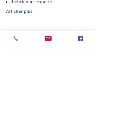
esthéticiennes experte…
Afficher plus
Partager cet événement
Hotel Milano Alpen Resort
Via S. Pellico 3 Bratto
Tel
+39 0346 36236
Tel
+39 348 662 6501
Alpen SPA