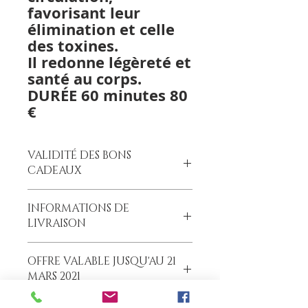
favorisant leur
élimination et celle
des toxines.
Il redonne légèreté et
santé au corps.
DURÉE 60 minutes 80
€
VALIDITÉ DES BONS
CADEAUX
Les chèques cadeaux
sont
INFORMATIONS DE
actuellement valables 24 mois
, au
LIVRAISON
lieu des 12 mois habituels.
CELLULE DE SERVICE CLIENTÈLE.
Les chèques cadeaux Alpen SPA
+39 370 159 2078
OFFRE VALABLE JUSQU'AU 21
sont envoyés par e-mail ou,
MARS 2021
conformément à la
réglementation anti-Covid19 en
vigueur, peuvent être retirés