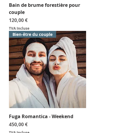
Bain de brume forestière pour
couple
Prix
120,00 €
TVA Incluse
Bien-être du couple
Fuga Romantica - Weekend
Prix
450,00 €
TVA Incluse