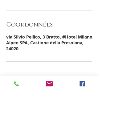
Coordonnées
via Silvio Pellico, 3 Bratto, #Hotel Milano
Alpen SPA, Castione della Presolana,
24020
Hotel Milano Alpen Resort
Via S. Pellico 3 Bratto
Tel
+39 0346 36236
Tel
+39 348 662 6501