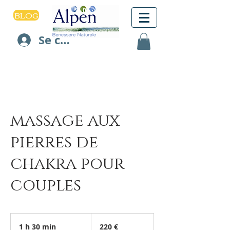
BLOG
Se connecter
massage aux
pierres de
chakra pour
couples
220
euros
1 h 30 min
1
220 €