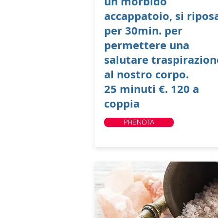
un morbido
accappatoio, si ripos
per 30min. per
permettere una
salutare traspirazion
al nostro corpo.
25 minuti €. 120
a
coppia
PRENOTA