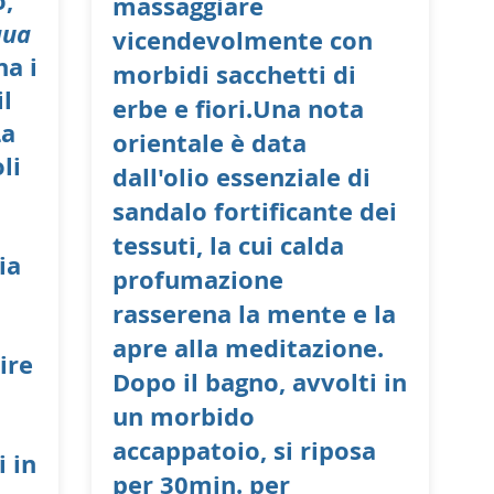
o,
massaggiare
qua
vicendevolmente con
na i
morbidi sacchetti di
l
erbe e fiori.Una nota
La
orientale è data
oli
dall'olio essenziale di
sandalo fortificante dei
tessuti, la cui calda
ia
profumazione
rasserena la mente e la
apre alla meditazione.
ire
Dopo il bagno, avvolti in
un morbido
accappatoio, si riposa
i in
per 30min. per