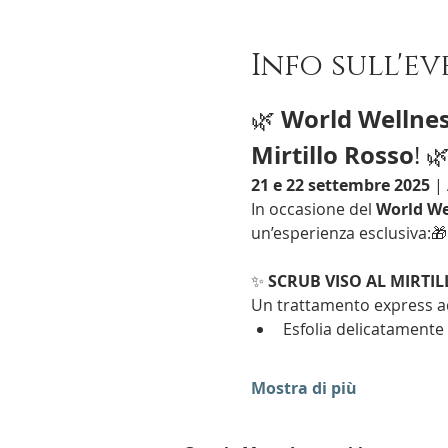
Info sull'e
World Wellne
🌿 
Mirtillo Rosso
! 
21 e 22 settembre 2025
 |
In occasione del 
World We
un’esperienza esclusiva:🎁
✨ 
SCRUB VISO AL MIRTILL
Un trattamento express ad 
Esfolia delicatamente l
Mostra di più