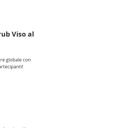
rub Viso al 
ere globale con 
partecipanti!