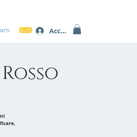
BLOG
Accedi
ATTI
 Rosso
ni
ficare,