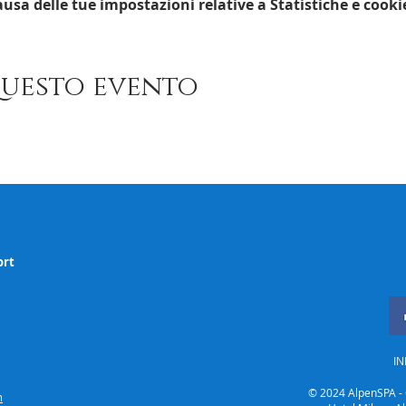
usa delle tue impostazioni relative a Statistiche e cooki
questo evento
ort
IN
© 2024 AlpenSPA - GE
m