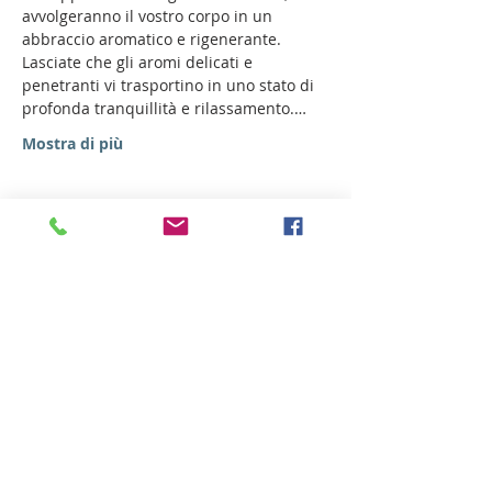
avvolgeranno il vostro corpo in un 
abbraccio aromatico e rigenerante.
Lasciate che gli aromi delicati e 
penetranti vi trasportino in uno stato di 
profonda tranquillità e rilassamento.…
Mostra di più
Condividi questo evento
Hotel Milano Alpen Resort
Via S. Pellico 3 Bratto