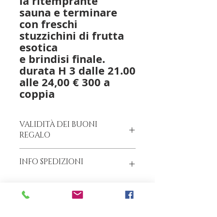
la ritemprante
sauna e terminare
con freschi
stuzzichini di frutta
esotica
e brindisi finale.
durata H 3 dalle 21.00
alle 24,00 € 300 a
coppia
VALIDITÀ DEI BUONI
REGALO
I Buoni Regalo
hanno validità 12
INFO SPEDIZIONI
mesi
SERVIZIO CLIENTI CELL. +39 370
159 2078
I Buoni Regalo Alpen SPA vengono
inviati via email o, nel rispetto
delle norme vigenti anti-Covid19,
possono essere ritirati