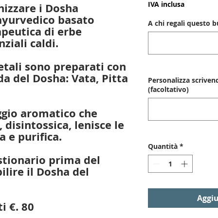
IVA inclusa
izzare i Dosha
ayurvedico basato
A chi regali questo 
apeutica di erbe
ziali caldi.
tali sono preparati con
a del Dosha: Vata, Pitta
Personalizza scriven
(facoltativo)
ggio aromatico che
, disintossica, lenisce le
a e purifica.
Quantità
*
stionario prima del
lire il Dosha del
Aggiu
i €. 80