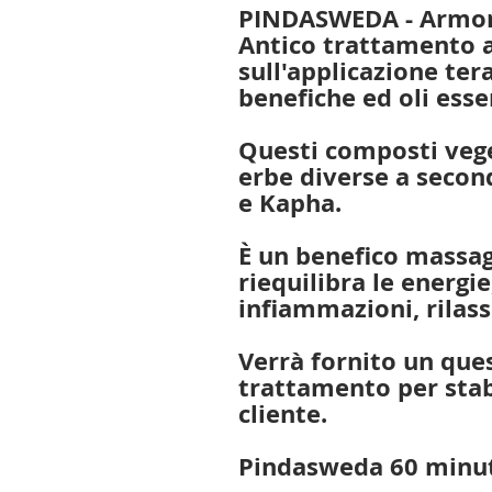
PINDASWEDA - Armon
Antico trattamento 
sull'applicazione ter
benefiche ed oli essen
Questi composti vege
erbe diverse a second
e Kapha.
È un benefico massa
riequilibra le energie
infiammazioni, rilass
Verrà fornito un que
trattamento per stabi
cliente.
Pindasweda 60 minut