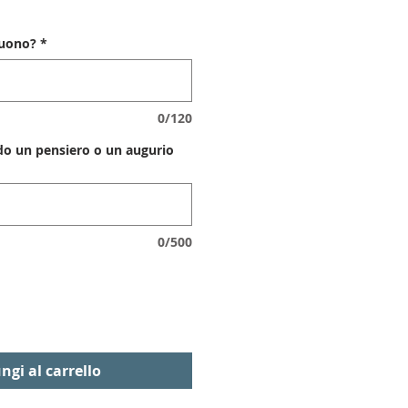
buono?
*
0/120
do un pensiero o un augurio
0/500
ngi al carrello