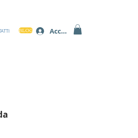
BLOG
Accedi
ATTI
da