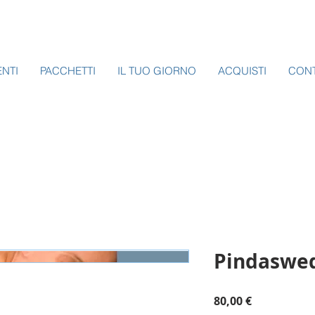
ENTI
PACCHETTI
IL TUO GIORNO
ACQUISTI
CONT
Pindaswe
Prezzo
80,00 €