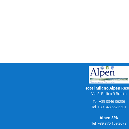
Hotel Milano Alpen Res
Via S. Pellico 3 Bratto
Tel +39 0346 36236
Tel +39 348 662 6501
Alpen SPA
Tel +39 370 159 2078