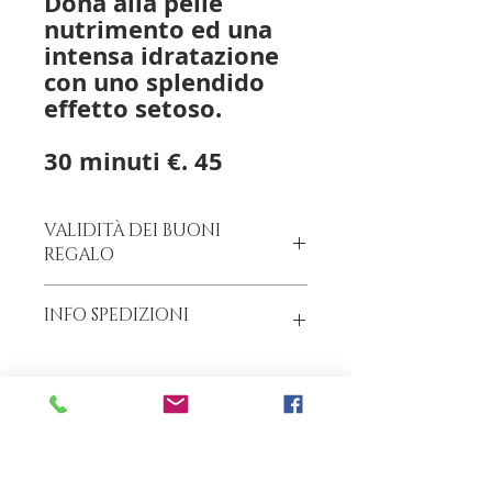
Dona alla pelle
nutrimento ed una
intensa idratazione
con uno splendido
effetto setoso.
30 minuti €. 45
VALIDITÀ DEI BUONI
REGALO
I Buoni Regalo
hanno validità 12
INFO SPEDIZIONI
mesi
SERVIZIO CLIENTI CELL. +39 370
159 2078
I Buoni Regalo Alpen SPA vengono
inviati via email, possono essere
ritirati direttamente presso la
nostra sede o su Vostra
indicazione inviati direttamente al
beneficiario.