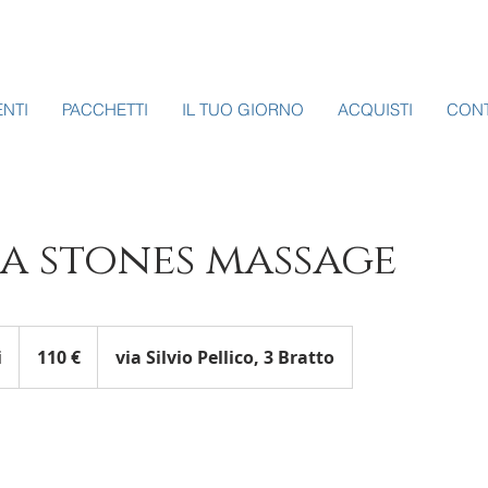
ENTI
PACCHETTI
IL TUO GIORNO
ACQUISTI
CONT
a stones massage
110
euro
i
1
110 €
via Silvio Pellico, 3 Bratto
o
r
1
5