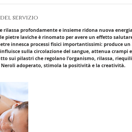
m
i
n
del servizio
u
t
 rilassa profondamente e insieme ridona nuova energia
i
le pietre laviche è rinomato per avere un effetto salutare.
pietre innesca processi fisici importantissimi: produce u
influisce sulla circolazione del sangue, attenua crampi e
to sui pilastri che regolano l'organismo, rilassa, riequili
 Neroli adoperato, stimola la positività e la creatività.