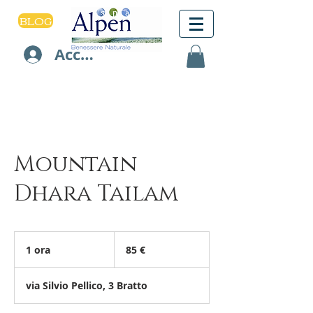
BLOG
Accedi
Mountain
Dhara Tailam
85
euro
1 ora
1
85 €
o
r
via Silvio Pellico, 3 Bratto