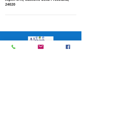
24020
Hotel Milano Alpen Resort
Via S. Pellico 3 Bratto
Tel
+39 0346 36236
Tel
+39 348 662 6501
Alpen SPA
Tel
+39 370 159 2078
alpen@hotelmilano.com
24020 Castione della Presolana (BG)
ITALY