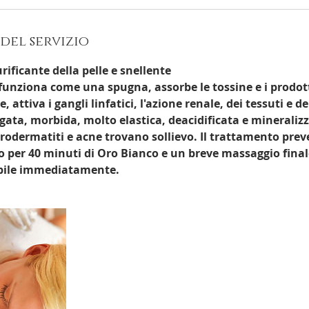
m
i
n
del servizio
u
t
urificante della pelle e snellente
i
unziona come una spugna, assorbe le tossine e i prodott
, attiva i gangli linfatici, l'azione renale, dei tessuti e de
igata, morbida, molto elastica, deacidificata e mineralizz
urodermatiti e acne trovano sollievo. Il trattamento pre
co per 40 minuti di Oro Bianco e un breve massaggio finale.
pibile immediatamente.