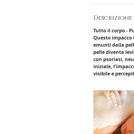
Descrizione 
Tutto il corpo - P
Questo impacco f
emunti dalla pelle
pelle diventa lev
con psoriasi, ne
iniziale, l'impac
visibile e perce