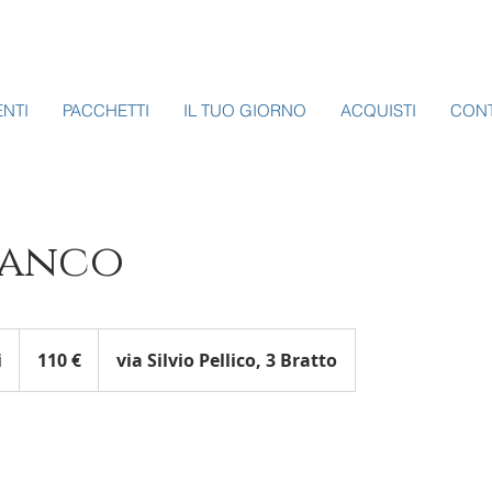
ENTI
PACCHETTI
IL TUO GIORNO
ACQUISTI
CONT
ianco
110
euro
i
1
110 €
via Silvio Pellico, 3 Bratto
o
r
1
5