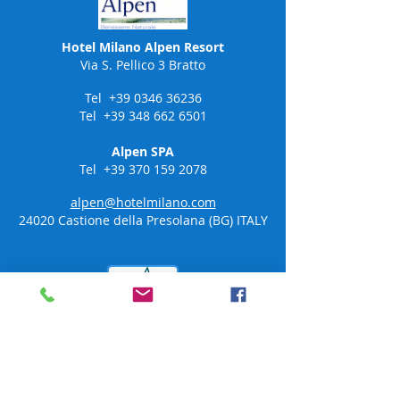
Hotel Milano Alpen Resort
Via S. Pellico 3 Bratto
Tel
+39 0346 36236
Tel
+39 348 662 6501
Alpen SPA
Tel
+39 370 159 2078
alpen@hotelmilano.com
24020 Castione della Presolana (BG)
ITALY
SEGUICI SU: