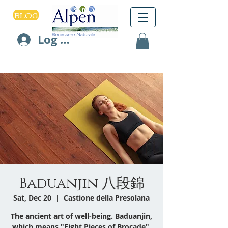
BLOG
Log In
Baduanjin 八段錦
Sat, Dec 20
  |  
Castione della Presolana
The ancient art of well-being. Baduanjin,
which means "Eight Pieces of Brocade",