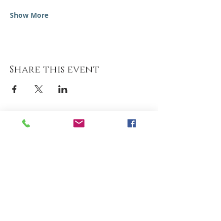
Show More
Share this event
Hotel Milano Alpen Resort
Via S. Pellico 3 Bratto
Tel
+39 0346 36236
Tel
+39 348 662 6501
Alpen SPA