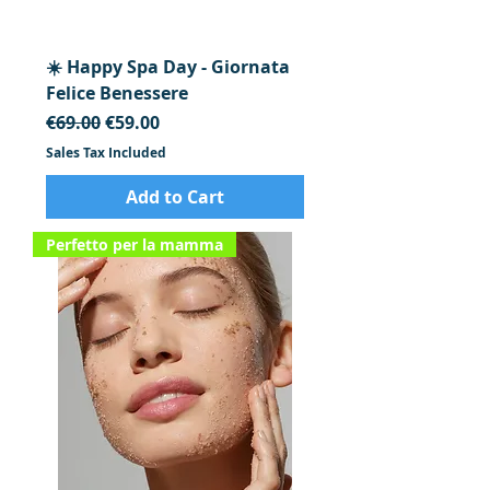
☀️ Happy Spa Day - Giornata
Felice Benessere
Regular Price
Sale Price
€69.00
€59.00
Sales Tax Included
Add to Cart
Perfetto per la mamma