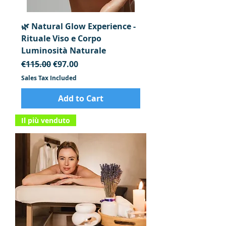
🌿 Natural Glow Experience -
Rituale Viso e Corpo
Luminosità Naturale
Regular Price
Sale Price
€115.00
€97.00
Sales Tax Included
Add to Cart
Il più venduto