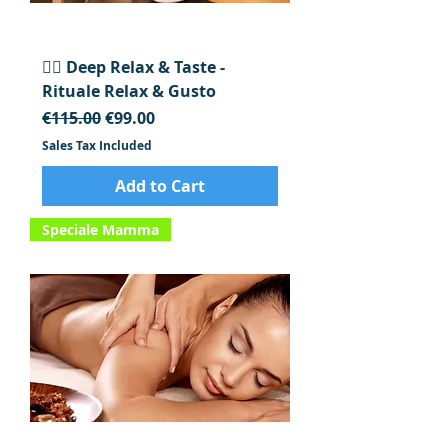
💆‍♀️ Deep Relax & Taste -
Rituale Relax & Gusto
Regular Price
Sale Price
€115.00
€99.00
Sales Tax Included
Add to Cart
Speciale Mamma