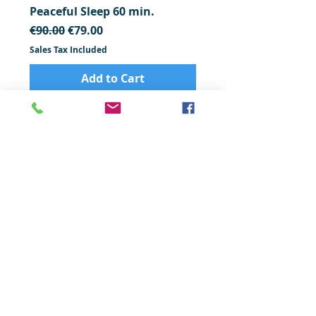
Peaceful Sleep 60 min.
Regular Price
Sale Price
€90.00
€79.00
Sales Tax Included
Add to Cart
Couple well-being
Alpen Couple Cuddle