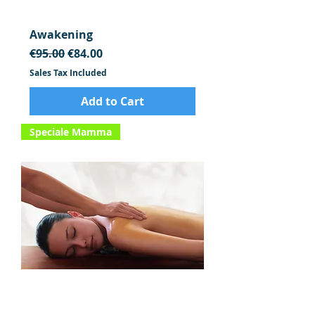
Awakening
Regular Price
Sale Price
€95.00
€84.00
Sales Tax Included
Add to Cart
Speciale Mamma