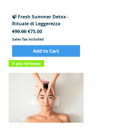
🍃 Fresh Summer Detox -
Rituale di Leggerezza
Regular Price
Sale Price
€90.00
€75.00
Sales Tax Included
Add to Cart
Il più richiesto